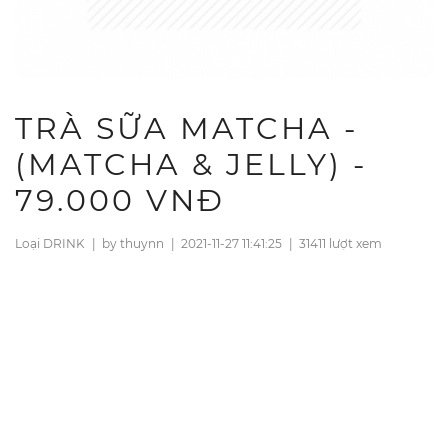
TRÀ SỮA MATCHA -
(MATCHA & JELLY) -
79.000 VNĐ
Loại DRINK
|
by thuynn
|
2021-11-27 11:41:25
|
31411 lượt xem