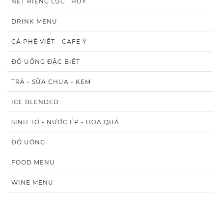
NÉT RIÊNG LỤC THỦY
DRINK MENU
CÀ PHÊ VIỆT - CAFE Ý
ĐỒ UỐNG ĐẶC BIỆT
TRÀ - SỮA CHUA - KEM
ICE BLENDED
SINH TỐ - NƯỚC ÉP - HOA QUẢ
ĐỒ UỐNG
FOOD MENU
WINE MENU