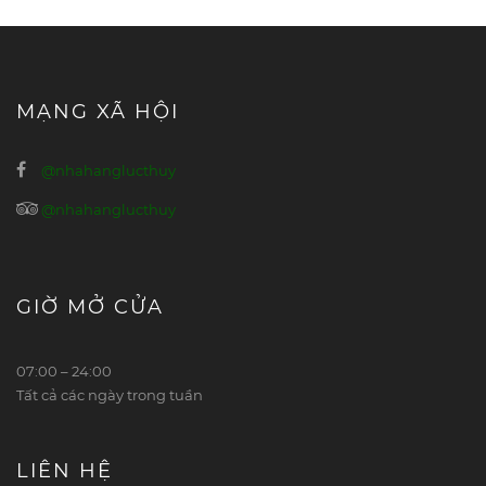
MẠNG XÃ HỘI
@nhahanglucthuy
@nhahanglucthuy
GIỜ MỞ CỬA
07:00 – 24:00
Tất cả các ngày trong tuần
LIÊN HỆ