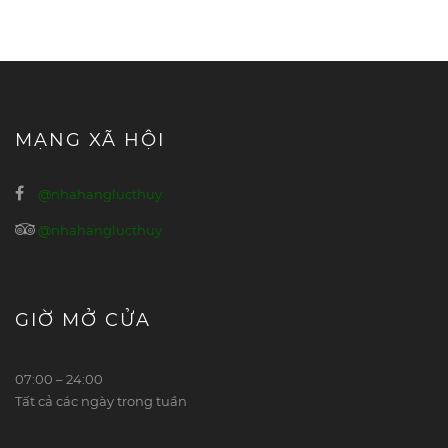
MẠNG XÃ HỘI
@nhahanglucthuy
@nhahanglucthuy
GIỜ MỞ CỬA
07:00 – 24:00
Tất cả các ngày trong tuần