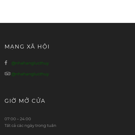
MẠNG XÃ HỘI
@nhahanglucthuy
@nhahanglucthuy
GIỜ MỞ CỬA
07:00 – 24:00
Tất cả các ngày trong tuần