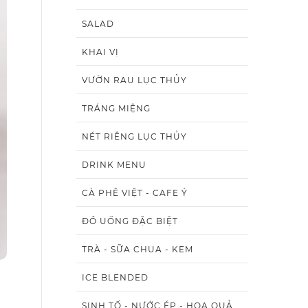
SALAD
KHAI VỊ
VƯỜN RAU LỤC THỦY
TRÁNG MIỆNG
NÉT RIÊNG LỤC THỦY
DRINK MENU
CÀ PHÊ VIỆT - CAFE Ý
ĐỒ UỐNG ĐẶC BIỆT
TRÀ - SỮA CHUA - KEM
ICE BLENDED
SINH TỐ - NƯỚC ÉP - HOA QUẢ