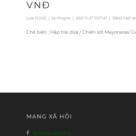
VNĐ
Loại FOOD
|
by thuynn
|
2021-11-27 11:07:47
|
13845 lượt x
Chế biến : Hấp trái dừa / Chiên sốt Mayonaise/ 
MẠNG XÃ HỘI
@nhahanglucthuy