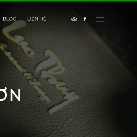
BLOG
LIÊN HỆ
ƠN