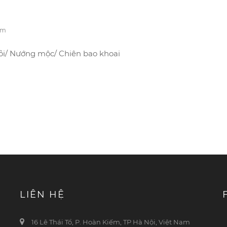
em
Gỏi/ Nướng mộc/ Chiên bao khoai
LIÊN HỆ
16 Lê Thái Tổ, P. Hoàn Kiếm, TP Hà Nội, Việt Nam