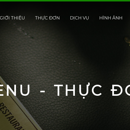
GIỚI THIỆU
THỰC ĐƠN
DỊCH VỤ
HÌNH ẢNH
ENU - THỰC Đ