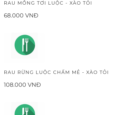
RAU MỒNG TƠI LUỘC - XÀO TỎI
68.000 VNĐ
RAU RỪNG LUỘC CHẤM MẺ - XÀO TỎI
108.000 VNĐ