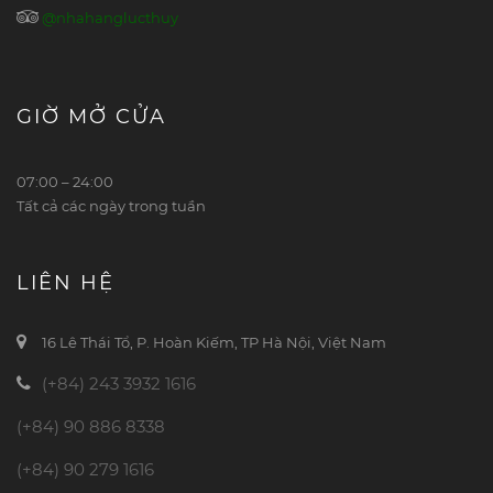
@nhahanglucthuy
GIỜ MỞ CỬA
07:00 – 24:00
Tất cả các ngày trong tuần
LIÊN HỆ
16 Lê Thái Tổ, P. Hoàn Kiếm, TP Hà Nội, Việt Nam
(+84) 243 3932 1616
(+84) 90 886 8338
(+84) 90 279 1616