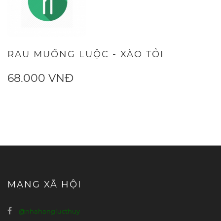
RAU MUỐNG LUỘC - XÀO TỎI
68.000 VNĐ
MẠNG XÃ HỘI
@nhahanglucthuy