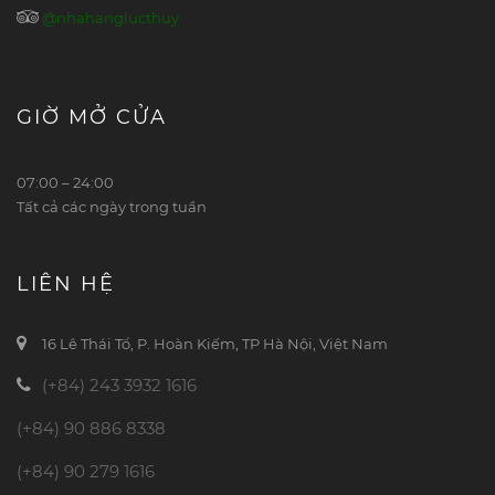
@nhahanglucthuy
GIỜ MỞ CỬA
07:00 – 24:00
Tất cả các ngày trong tuần
LIÊN HỆ
16 Lê Thái Tổ, P. Hoàn Kiếm, TP Hà Nội, Việt Nam
(+84) 243 3932 1616
(+84) 90 886 8338
(+84) 90 279 1616