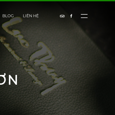
BLOG
LIÊN HỆ
ƠN