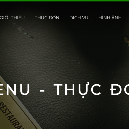
GIỚI THIỆU
THỰC ĐƠN
DỊCH VỤ
HÌNH ẢNH
ENU - THỰC Đ