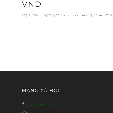
VNĐ
Loại DRINK
|
by thuynn
|
2021-11-27 11:41:29
|
33134 lượt x
MẠNG XÃ HỘI
@nhahanglucthuy