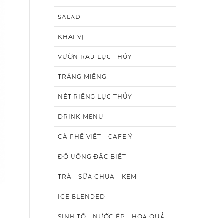
SALAD
KHAI VỊ
VƯỜN RAU LỤC THỦY
TRÁNG MIỆNG
NÉT RIÊNG LỤC THỦY
DRINK MENU
CÀ PHÊ VIỆT - CAFE Ý
ĐỒ UỐNG ĐẶC BIỆT
TRÀ - SỮA CHUA - KEM
ICE BLENDED
SINH TỐ - NƯỚC ÉP - HOA QUẢ