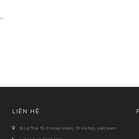
em
LIÊN HỆ
16 Lê Thái Tổ, P. Hoàn Kiếm, TP Hà Nội, Việt Nam