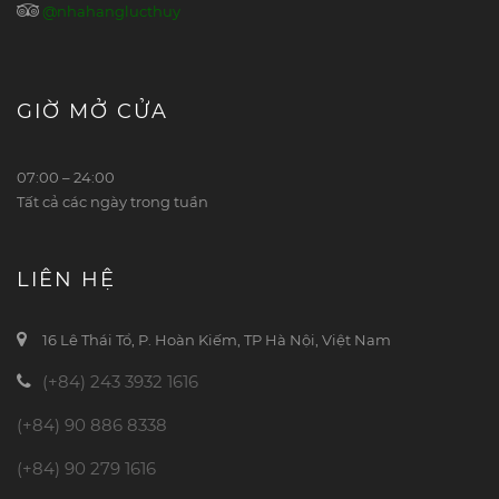
@nhahanglucthuy
GIỜ MỞ CỬA
07:00 – 24:00
Tất cả các ngày trong tuần
LIÊN HỆ
16 Lê Thái Tổ, P. Hoàn Kiếm, TP Hà Nội, Việt Nam
(+84) 243 3932 1616
(+84) 90 886 8338
(+84) 90 279 1616