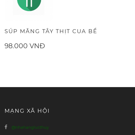
SÚP MĂNG TÂY THỊT CUA BỂ
98.000 VNĐ
MẠNG XÃ HỘI
@nhahanglucthuy