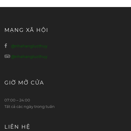
MẠNG XÃ HỘI
@nhahanglucthuy
@nhahanglucthuy
GIỜ MỞ CỬA
07:00 – 24:00
Tất cả các ngày trong tuần
LIÊN HỆ