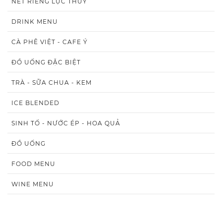
NÉT RIÊNG LỤC THỦY
DRINK MENU
CÀ PHÊ VIỆT - CAFE Ý
ĐỒ UỐNG ĐẶC BIỆT
TRÀ - SỮA CHUA - KEM
ICE BLENDED
SINH TỐ - NƯỚC ÉP - HOA QUẢ
ĐỒ UỐNG
FOOD MENU
WINE MENU