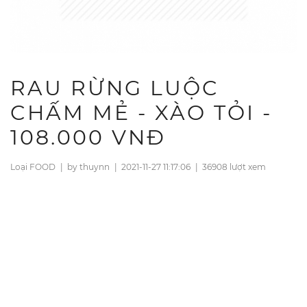
RAU RỪNG LUỘC
CHẤM MẺ - XÀO TỎI -
108.000 VNĐ
Loại FOOD
|
by thuynn
|
2021-11-27 11:17:06
|
36908 lượt xem