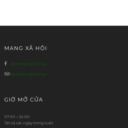
MẠNG XÃ HỘI
@nhahanglucthuy
@nhahanglucthuy
GIỜ MỞ CỬA
07:00 – 24:00
Tất cả các ngày trong tuần