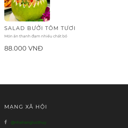
SALAD BƯỞI TÔM TƯƠI
Món ăn thanh đạm nhiều chất bổ
88.000 VNĐ
MẠNG XÃ HỘI
@nhahanglucthuy