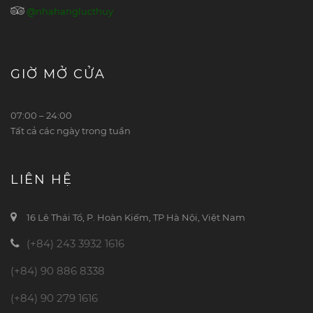
@nhahanglucthuy
GIỜ MỞ CỬA
07:00 – 24:00
Tất cả các ngày trong tuần
LIÊN HỆ
16 Lê Thái Tổ, P. Hoàn Kiếm, TP Hà Nội, Việt Nam
(+84) 243 3932 1616
(+84) 90 886 8338
(+84) 90 279 1616