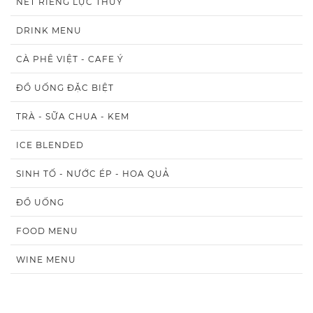
NÉT RIÊNG LỤC THỦY
DRINK MENU
CÀ PHÊ VIỆT - CAFE Ý
ĐỒ UỐNG ĐẶC BIỆT
TRÀ - SỮA CHUA - KEM
ICE BLENDED
SINH TỐ - NƯỚC ÉP - HOA QUẢ
ĐỒ UỐNG
FOOD MENU
WINE MENU