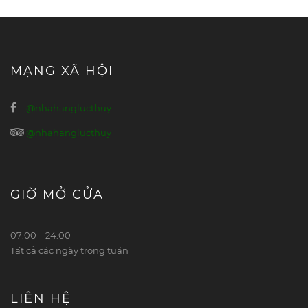
MẠNG XÃ HỘI
@nhahanglucthuy
@nhahanglucthuy
GIỜ MỞ CỬA
07:00 – 24:00
Tất cả các ngày trong tuần
LIÊN HỆ