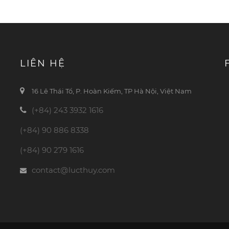
LIÊN HỆ
16 Lê Thái Tổ, P. Hoàn Kiếm, TP Hà Nội, Việt Nam
(+84) 243 3932 1616
(+84) 90 886 8338
(+84) 90 279 1616
contact@lucthuy.com