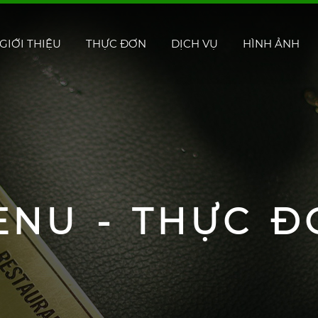
GIỚI THIỆU
THỰC ĐƠN
DỊCH VỤ
HÌNH ẢNH
ENU - THỰC Đ