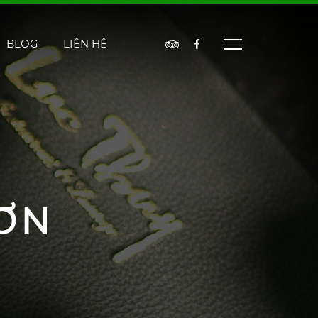
BLOG
LIÊN HỆ
ƠN