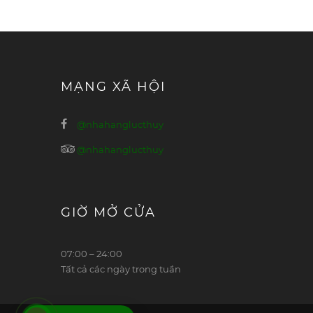
MẠNG XÃ HỘI
@nhahanglucthuy
@nhahanglucthuy
GIỜ MỞ CỬA
07:00 – 24:00
Tất cả các ngày trong tuần