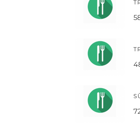
T
5
T
4
I
S
7