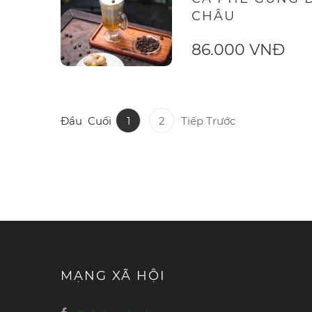
CHÂU
86.000 VNĐ
Đầu
Cuối
1
2
Tiếp
Trước
MẠNG XÃ HỘI