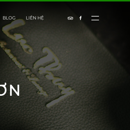
BLOG
LIÊN HỆ
ƠN