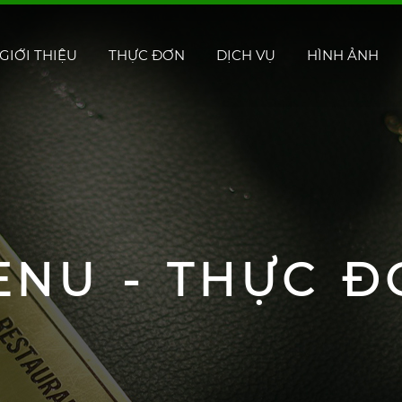
GIỚI THIỆU
THỰC ĐƠN
DỊCH VỤ
HÌNH ẢNH
ENU - THỰC Đ