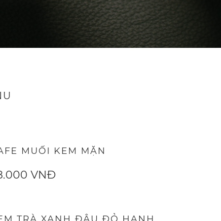
NU
AFE MUỐI KEM MẶN
8.000 VNĐ
EM TRÀ XANH ĐẬU ĐỎ HẠNH