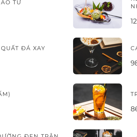
BAO TỬ
N
1
 QUẤT ĐÁ XAY
C
9
ẤM)
T
8
ĐƯỜNG ĐEN TRÂN