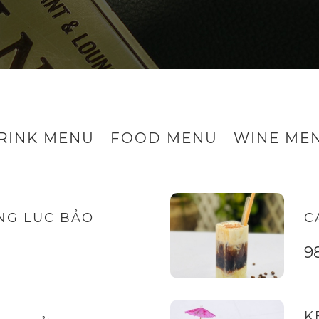
RINK MENU
FOOD MENU
WINE ME
NG LỤC BẢO
C
9
K