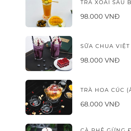
TRÀ XOÀI SẤU 
98.000 VNĐ
SỮA CHUA VIỆT
98.000 VNĐ
TRÀ HOA CÚC (
68.000 VNĐ
CÀ PHÊ GỪNG 