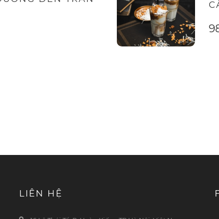
C
9
LIÊN HỆ