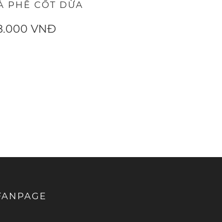
À PHÊ CỐT DỪA
8.000 VNĐ
FANPAGE