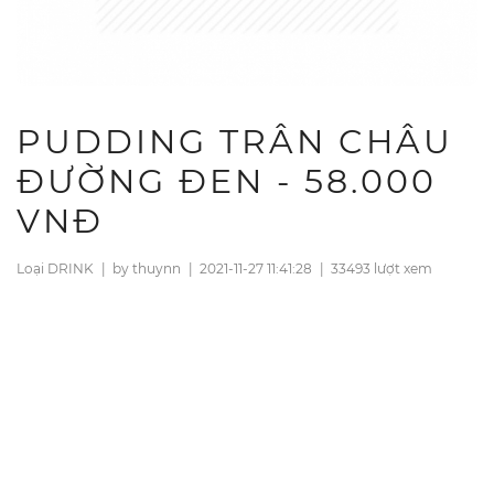
PUDDING TRÂN CHÂU
ĐƯỜNG ĐEN - 58.000
VNĐ
Loại DRINK
|
by thuynn
|
2021-11-27 11:41:28
|
33493 lượt xem