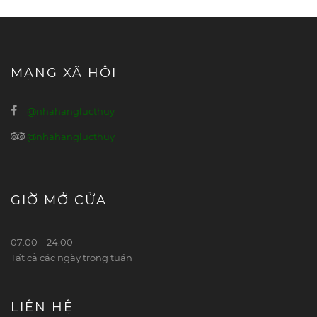
MẠNG XÃ HỘI
@nhahanglucthuy
@nhahanglucthuy
GIỜ MỞ CỬA
07:00 – 24:00
Tất cả các ngày trong tuần
LIÊN HỆ