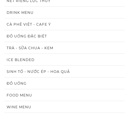
NÉT RIÊNG LỤC THỦY
DRINK MENU
CÀ PHÊ VIỆT - CAFE Ý
ĐỒ UỐNG ĐẶC BIỆT
TRÀ - SỮA CHUA - KEM
ICE BLENDED
SINH TỐ - NƯỚC ÉP - HOA QUẢ
ĐỒ UỐNG
FOOD MENU
WINE MENU