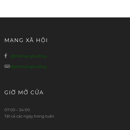
MẠNG XÃ HỘI
@nhahanglucthuy
@nhahanglucthuy
GIỜ MỞ CỬA
07:00 – 24:00
Tất cả các ngày trong tuần