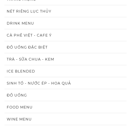
NÉT RIÊNG LỤC THỦY
DRINK MENU
CÀ PHÊ VIỆT - CAFE Ý
ĐỒ UỐNG ĐẶC BIỆT
TRÀ - SỮA CHUA - KEM
ICE BLENDED
SINH TỐ - NƯỚC ÉP - HOA QUẢ
ĐỒ UỐNG
FOOD MENU
WINE MENU