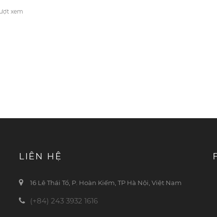
lượt xem
LIÊN HỆ
16 Lê Thái Tổ, P. Hoàn Kiếm, TP Hà Nội, Việt Nam
(+84) 243 3932 1616