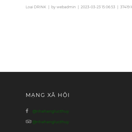
Loại DRINK
|
by webadmin
|
2023-03-23 15:06:53
|
37419 
MẠNG XÃ HỘI
@nhahanglucthuy
@nhahanglucthuy