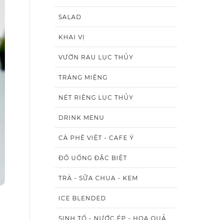
SALAD
KHAI VỊ
VƯỜN RAU LỤC THỦY
TRÁNG MIỆNG
NÉT RIÊNG LỤC THỦY
DRINK MENU
CÀ PHÊ VIỆT - CAFE Ý
ĐỒ UỐNG ĐẶC BIỆT
TRÀ - SỮA CHUA - KEM
ICE BLENDED
SINH TỐ - NƯỚC ÉP - HOA QUẢ