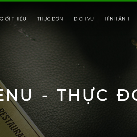
GIỚI THIỆU
THỰC ĐƠN
DỊCH VỤ
HÌNH ẢNH
ENU - THỰC Đ