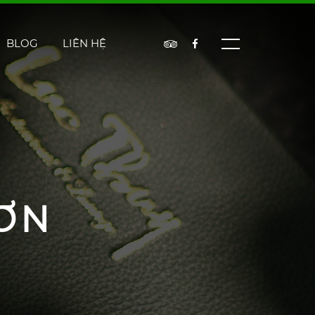
BLOG
LIÊN HỆ
ƠN