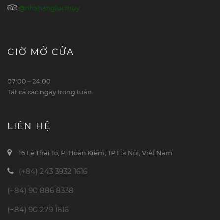
@nhahanglucthuy
GIỜ MỞ CỬA
07:00 – 24:00
Tất cả các ngày trong tuần
LIÊN HỆ
16 Lê Thái Tổ, P. Hoàn Kiếm, TP Hà Nội, Việt Nam
(+84) 243 3932 1616
(+84) 90 886 8338
(+84) 90 279 1616