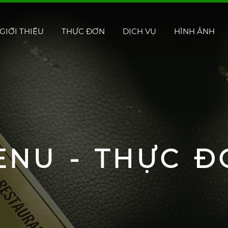
GIỚI THIỆU
THỰC ĐƠN
DỊCH VỤ
HÌNH ẢNH
ENU - THỰC Đ