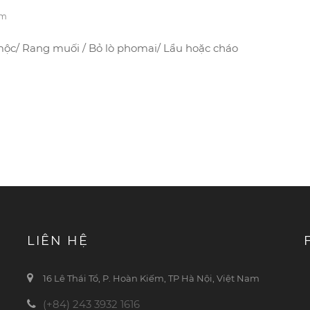
em
g mộc/ Rang muối / Bỏ lò phomai/ Lẩu hoặc cháo
LIÊN HỆ
16 Lê Thái Tổ, P. Hoàn Kiếm, TP Hà Nội, Việt Nam
(+84) 243 3932 1616