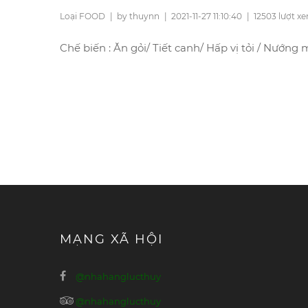
Loại FOOD
|
by thuynn
|
2021-11-27 11:10:40
|
12503 lượt x
Chế biến : Ăn gỏi/ Tiết canh/ Hấp vị tỏi / Nướn
MẠNG XÃ HỘI
@nhahanglucthuy
@nhahanglucthuy