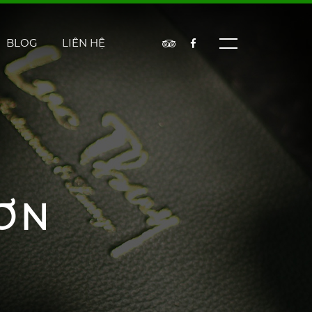
BLOG
LIÊN HỆ
ƠN