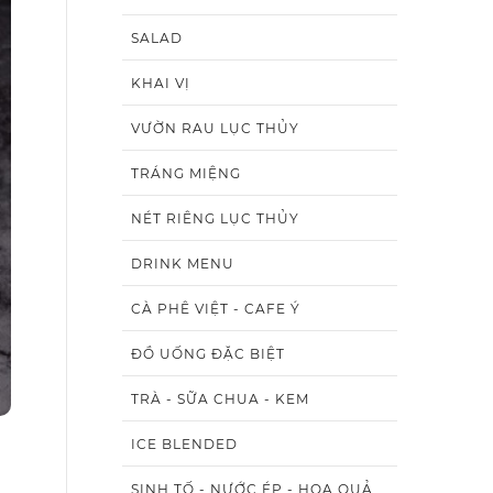
SALAD
KHAI VỊ
VƯỜN RAU LỤC THỦY
TRÁNG MIỆNG
NÉT RIÊNG LỤC THỦY
DRINK MENU
CÀ PHÊ VIỆT - CAFE Ý
ĐỒ UỐNG ĐẶC BIỆT
TRÀ - SỮA CHUA - KEM
ICE BLENDED
SINH TỐ - NƯỚC ÉP - HOA QUẢ