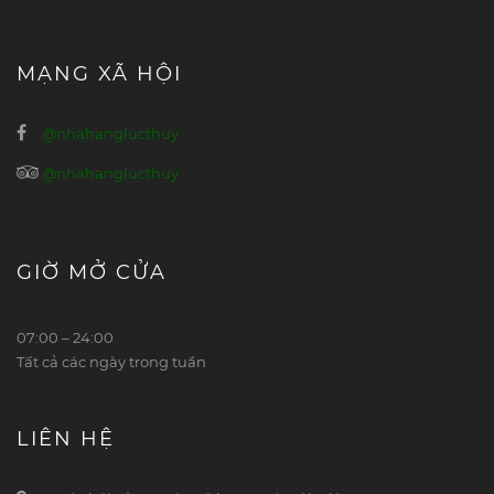
MẠNG XÃ HỘI
@nhahanglucthuy
@nhahanglucthuy
GIỜ MỞ CỬA
07:00 – 24:00
Tất cả các ngày trong tuần
LIÊN HỆ