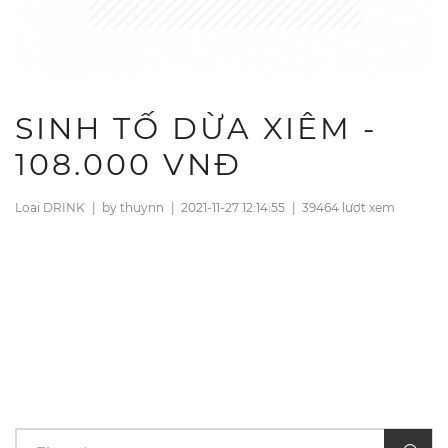
SINH TỐ DỪA XIÊM -
108.000 VNĐ
Loại DRINK
|
by thuynn
|
2021-11-27 12:14:55
|
39464 lượt xem