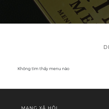
D
Không tìm thấy menu nào
MẠNG XÃ HỘI