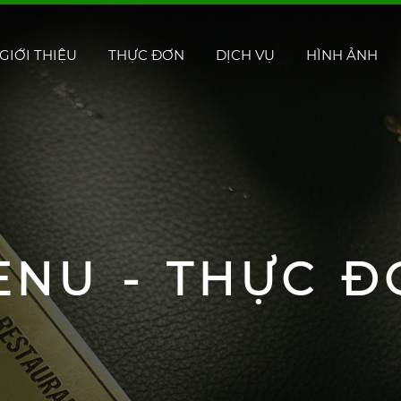
GIỚI THIỆU
THỰC ĐƠN
DỊCH VỤ
HÌNH ẢNH
ENU - THỰC Đ