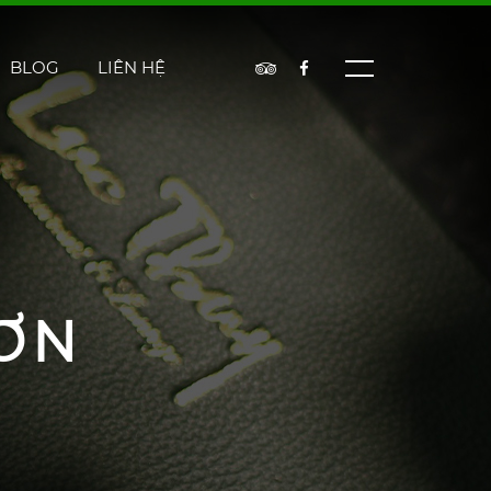
BLOG
LIÊN HỆ
ƠN