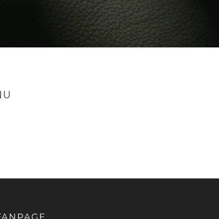
NU
FANPAGE