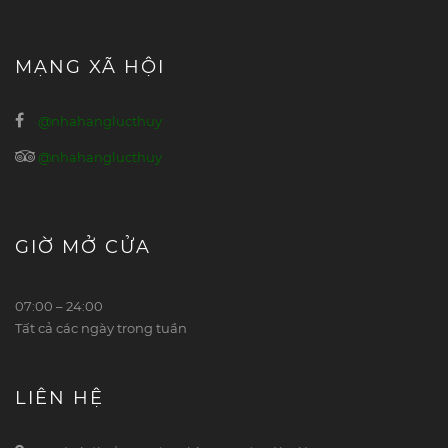
MẠNG XÃ HỘI
@nhahanglucthuy
@nhahanglucthuy
GIỜ MỞ CỬA
07:00 – 24:00
Tất cả các ngày trong tuần
LIÊN HỆ