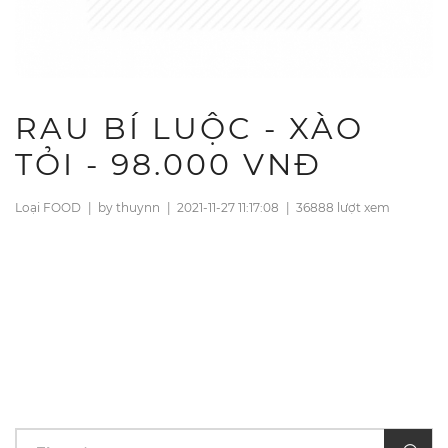
RAU BÍ LUỘC - XÀO
TỎI - 98.000 VNĐ
Loại FOOD
|
by thuynn
|
2021-11-27 11:17:08
|
36888 lượt xem