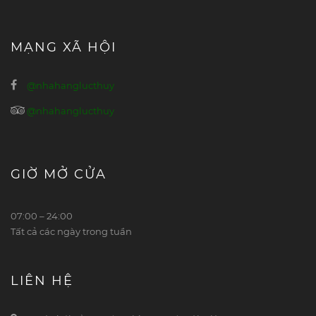
MẠNG XÃ HỘI
@nhahanglucthuy
@nhahanglucthuy
GIỜ MỞ CỬA
07:00 – 24:00
Tất cả các ngày trong tuần
LIÊN HỆ