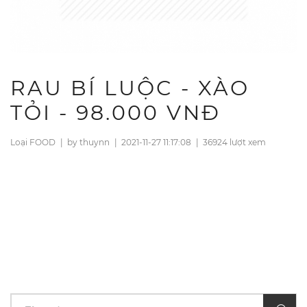
RAU BÍ LUỘC - XÀO
TỎI - 98.000 VNĐ
Loại FOOD
|
by thuynn
|
2021-11-27 11:17:08
|
36924 lượt xem