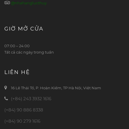
@nhahanglucthuy
GIỜ MỞ CỬA
07:00 – 24:00
Tất cả các ngày trong tuần
LIÊN HỆ
16 Lê Thái Tổ, P. Hoàn Kiếm, TP Hà Nội, Việt Nam
(+84) 243 3932 1616
(+84) 90 886 8338
(+84) 90 279 1616