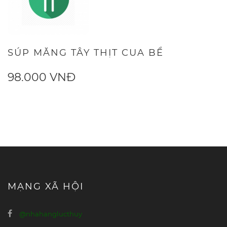
SÚP MĂNG TÂY THỊT CUA BỂ
98.000 VNĐ
MẠNG XÃ HỘI
@nhahanglucthuy