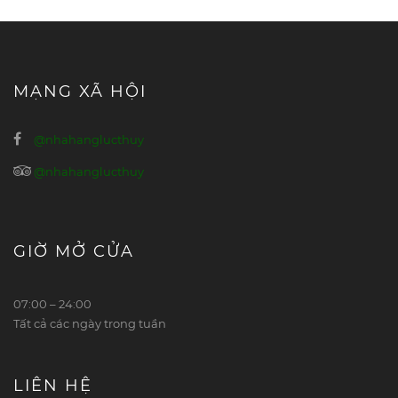
MẠNG XÃ HỘI
@nhahanglucthuy
@nhahanglucthuy
GIỜ MỞ CỬA
07:00 – 24:00
Tất cả các ngày trong tuần
LIÊN HỆ