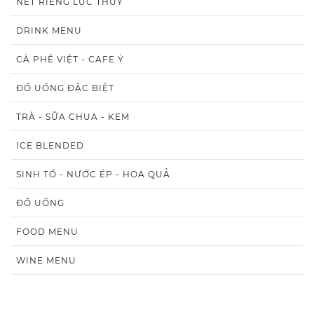
NÉT RIÊNG LỤC THỦY
DRINK MENU
CÀ PHÊ VIỆT - CAFE Ý
ĐỒ UỐNG ĐẶC BIỆT
TRÀ - SỮA CHUA - KEM
ICE BLENDED
SINH TỐ - NƯỚC ÉP - HOA QUẢ
ĐỒ UỐNG
FOOD MENU
WINE MENU