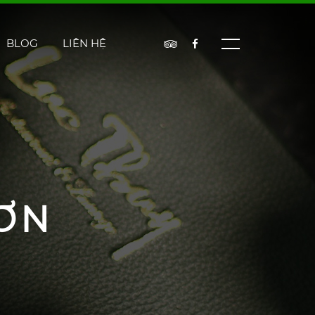
BLOG
LIÊN HỆ
ƠN