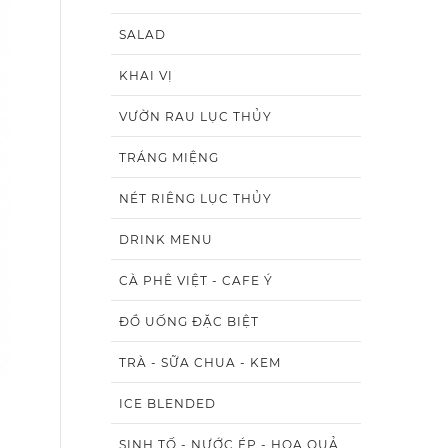
SALAD
KHAI VỊ
VƯỜN RAU LỤC THỦY
TRÁNG MIỆNG
NÉT RIÊNG LỤC THỦY
DRINK MENU
CÀ PHÊ VIỆT - CAFE Ý
ĐỒ UỐNG ĐẶC BIỆT
TRÀ - SỮA CHUA - KEM
ICE BLENDED
SINH TỐ - NƯỚC ÉP - HOA QUẢ