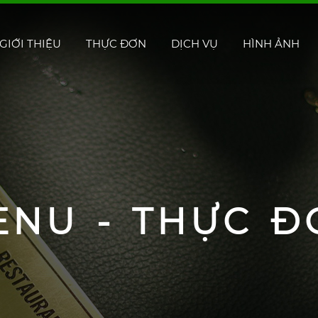
GIỚI THIỆU
THỰC ĐƠN
DỊCH VỤ
HÌNH ẢNH
ENU - THỰC Đ