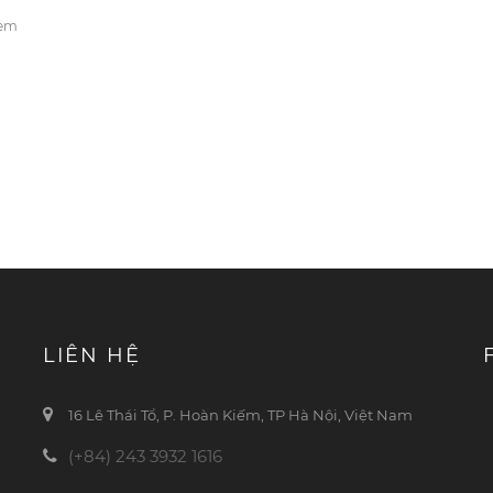
xem
LIÊN HỆ
16 Lê Thái Tổ, P. Hoàn Kiếm, TP Hà Nội, Việt Nam
(+84) 243 3932 1616