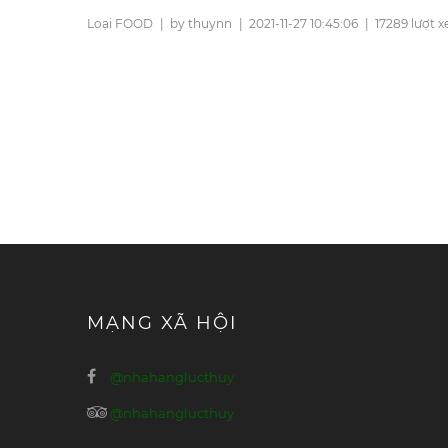
Loại FOOD
|
by thuynn
|
2021-11-27 10:45:06
|
17289 lượt 
MẠNG XÃ HỘI
@nhahanglucthuy
@nhahanglucthuy