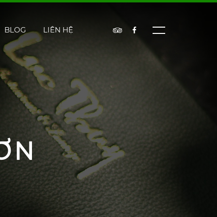
BLOG
LIÊN HỆ
ƠN