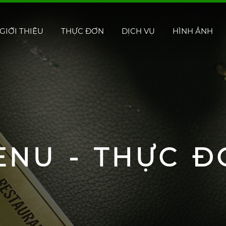
GIỚI THIỆU
THỰC ĐƠN
DỊCH VỤ
HÌNH ẢNH
ENU - THỰC Đ