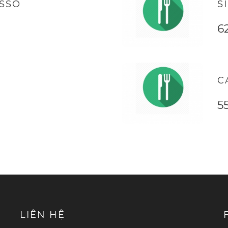
SSO
S
6
C
5
LIÊN HỆ