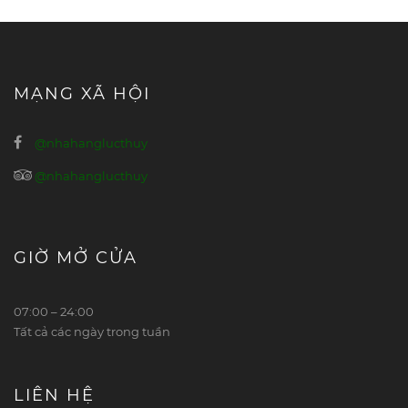
MẠNG XÃ HỘI
@nhahanglucthuy
@nhahanglucthuy
GIỜ MỞ CỬA
07:00 – 24:00
Tất cả các ngày trong tuần
LIÊN HỆ