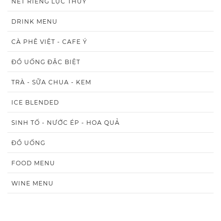
NÉT RIÊNG LỤC THỦY
DRINK MENU
CÀ PHÊ VIỆT - CAFE Ý
ĐỒ UỐNG ĐẶC BIỆT
TRÀ - SỮA CHUA - KEM
ICE BLENDED
SINH TỐ - NƯỚC ÉP - HOA QUẢ
ĐỒ UỐNG
FOOD MENU
WINE MENU