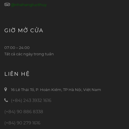
@nhahanglucthuy
GIỜ MỞ CỬA
07:00 – 24:00
Tất cả các ngày trong tuần
LIÊN HỆ
16 Lê Thái Tổ, P. Hoàn Kiếm, TP Hà Nội, Việt Nam
(+84) 243 3932 1616
(+84) 90 886 8338
(+84) 90 279 1616