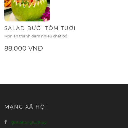
SALAD BƯỞI TÔM TƯƠI
Món ăn thanh đạm nhiều chất bổ
88.000 VNĐ
MẠNG XÃ HỘI
@nhahanglucthuy