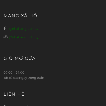
MẠNG XÃ HỘI
@nhahanglucthuy
@nhahanglucthuy
GIỜ MỞ CỬA
07:00 – 24:00
Tất cả các ngày trong tuần
LIÊN HỆ