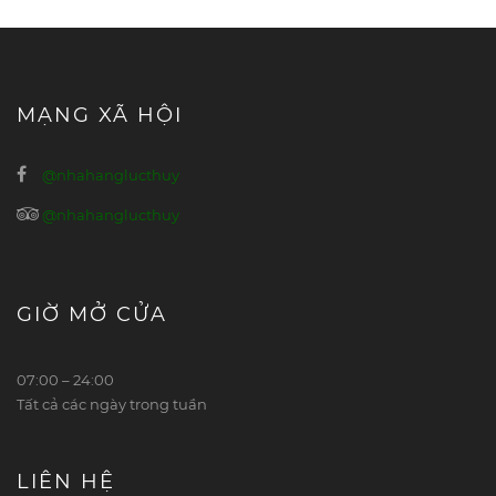
MẠNG XÃ HỘI
@nhahanglucthuy
@nhahanglucthuy
GIỜ MỞ CỬA
07:00 – 24:00
Tất cả các ngày trong tuần
LIÊN HỆ