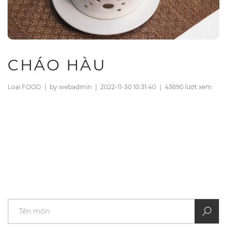
CHÁO HÀU
Loại FOOD
|
by webadmin
|
2022-11-30 10:31:40
|
43690 lượt xem