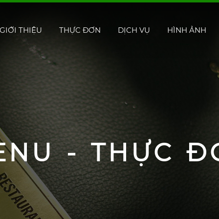
GIỚI THIỆU
THỰC ĐƠN
DỊCH VỤ
HÌNH ẢNH
ENU - THỰC Đ