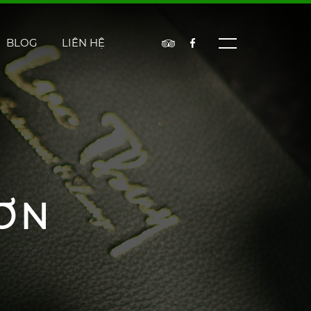
BLOG
LIÊN HỆ
ƠN