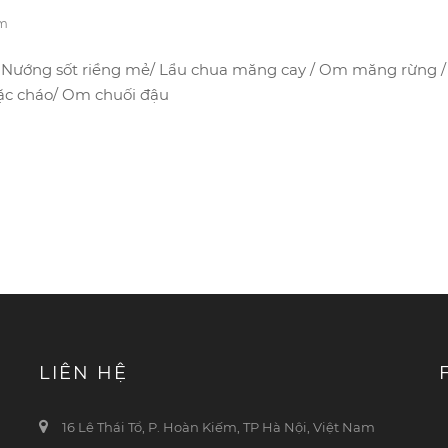
em
g/ Nướng sốt riềng mẻ/ Lẩu chua măng cay / Om măng rừng /
ặc cháo/ Om chuối đậu
LIÊN HỆ
16 Lê Thái Tổ, P. Hoàn Kiếm, TP Hà Nội, Việt Nam