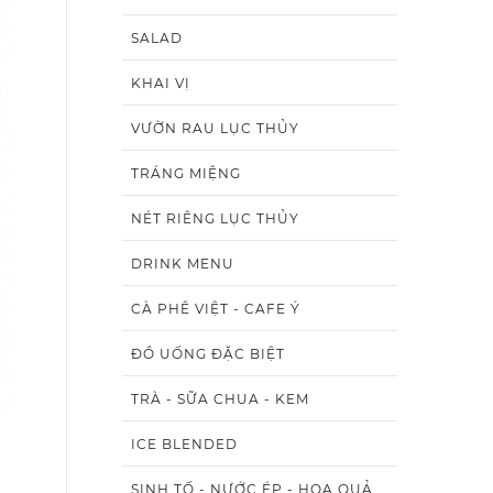
SALAD
KHAI VỊ
VƯỜN RAU LỤC THỦY
TRÁNG MIỆNG
NÉT RIÊNG LỤC THỦY
DRINK MENU
CÀ PHÊ VIỆT - CAFE Ý
ĐỒ UỐNG ĐẶC BIỆT
TRÀ - SỮA CHUA - KEM
ICE BLENDED
SINH TỐ - NƯỚC ÉP - HOA QUẢ