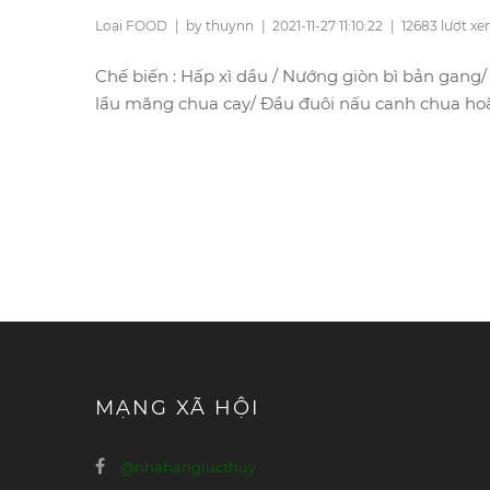
Loại FOOD
|
by thuynn
|
2021-11-27 11:10:22
|
12683 lượt x
Chế biến : Hấp xì dầu / Nướng giòn bì bản gan
lẩu măng chua cay/ Đầu đuôi nấu canh chua ho
MẠNG XÃ HỘI
@nhahanglucthuy