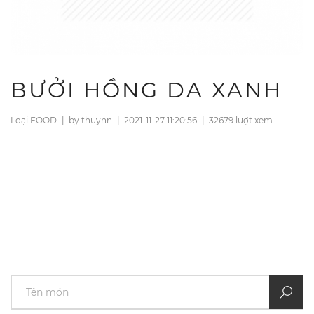
BƯỞI HỒNG DA XANH
Loại FOOD
|
by thuynn
|
2021-11-27 11:20:56
|
32679 lượt xem