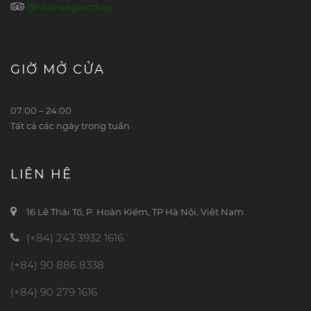
@nhahanglucthuy
GIỜ MỞ CỬA
07:00 – 24:00
Tất cả các ngày trong tuần
LIÊN HỆ
16 Lê Thái Tổ, P. Hoàn Kiếm, TP Hà Nội, Việt Nam
(+84) 243 3932 1616
(+84) 90 886 8338
(+84) 90 279 1616