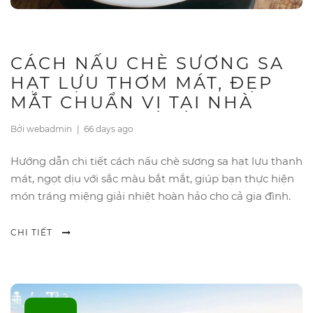
CÁCH NẤU CHÈ SƯƠNG SA
HẠT LỰU THƠM MÁT, ĐẸP
MẮT CHUẨN VỊ TẠI NHÀ
Bởi webadmin
|
66 days ago
Hướng dẫn chi tiết cách nấu chè sương sa hạt lựu thanh
mát, ngọt dịu với sắc màu bắt mắt, giúp bạn thực hiện
món tráng miệng giải nhiệt hoàn hảo cho cả gia đình.
CHI TIẾT