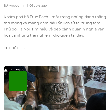
Bởi webadmin
|
66 days ago
Khám phá hồ Trúc Bạch - một trong những danh thắng
thơ mộng và mang đậm dấu ấn lịch sử tại trung tâm
Thủ đô Hà Nội. Tìm hiểu vẻ đẹp cảnh quan, ý nghĩa văn
hóa và những trải nghiệm khó quên tại đây.
CHI TIẾT