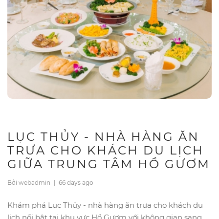
LỤC THỦY - NHÀ HÀNG ĂN
TRƯA CHO KHÁCH DU LỊCH
GIỮA TRUNG TÂM HỒ GƯƠM
Bởi webadmin
|
66 days ago
Khám phá Lục Thủy - nhà hàng ăn trưa cho khách du
lịch nổi bật tại khu vực Hồ Gươm với không gian sang