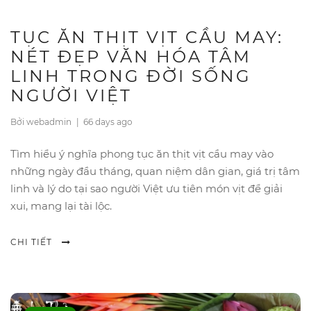
TỤC ĂN THỊT VỊT CẦU MAY:
NÉT ĐẸP VĂN HÓA TÂM
LINH TRONG ĐỜI SỐNG
NGƯỜI VIỆT
Bởi webadmin
|
66 days ago
Tìm hiểu ý nghĩa phong tục ăn thịt vịt cầu may vào
những ngày đầu tháng, quan niệm dân gian, giá trị tâm
linh và lý do tại sao người Việt ưu tiên món vịt để giải
xui, mang lại tài lộc.
CHI TIẾT