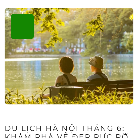
DU LỊCH HÀ NỘI THÁNG 6:
KHÁM PHÁ VẺ ĐẸP RỰC RỠ