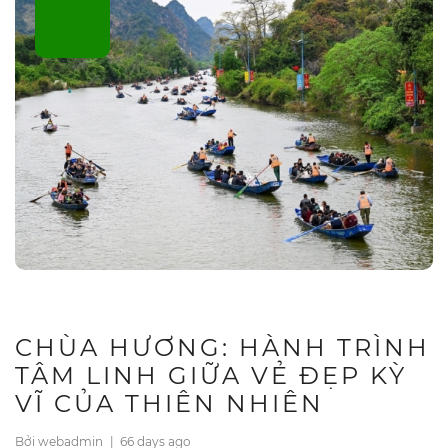
CHÙA HƯƠNG: HÀNH TRÌNH
TÂM LINH GIỮA VẺ ĐẸP KỲ
VĨ CỦA THIÊN NHIÊN
Bởi webadmin
|
66 days ago