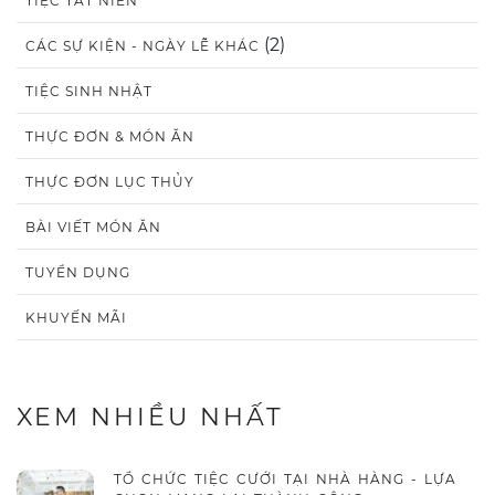
TIỆC TẤT NIÊN
(2)
CÁC SỰ KIỆN - NGÀY LỄ KHÁC
TIỆC SINH NHẬT
THỰC ĐƠN & MÓN ĂN
THỰC ĐƠN LỤC THỦY
BÀI VIẾT MÓN ĂN
TUYỂN DỤNG
KHUYẾN MÃI
XEM NHIỀU NHẤT
TỔ CHỨC TIỆC CƯỚI TẠI NHÀ HÀNG - LỰA