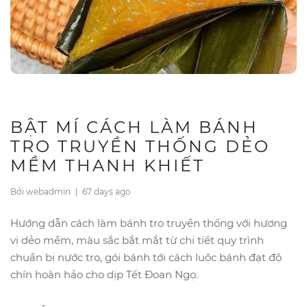
BẬT MÍ CÁCH LÀM BÁNH
TRO TRUYỀN THỐNG DẺO
MỀM THANH KHIẾT
Bởi webadmin
|
67 days ago
Hướng dẫn cách làm bánh tro truyền thống với hương
vị dẻo mềm, màu sắc bắt mắt từ chi tiết quy trình
chuẩn bị nước tro, gói bánh tới cách luộc bánh đạt độ
chín hoàn hảo cho dịp Tết Đoan Ngọ.