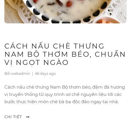
CÁCH NẤU CHÈ THƯNG
NAM BỘ THƠM BÉO, CHUẨN
VỊ NGỌT NGÀO
Bởi webadmin
|
66 days ago
Cách nấu chè thưng Nam Bộ thơm béo, đậm đà hương
vị truyền thống từ quy trình sơ chế nguyên liệu tới các
bước thực hiện món chè bà ba độc đáo ngay tại nhà.
CHI TIẾT