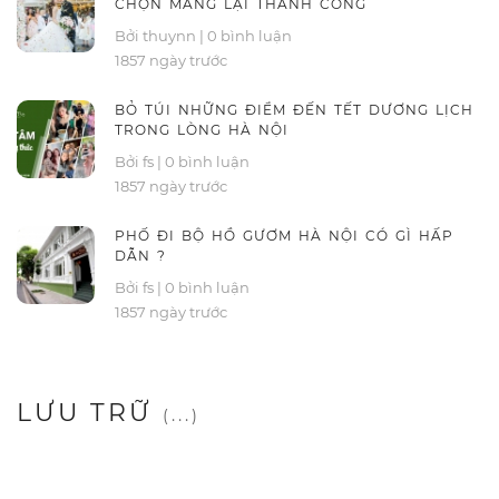
CHỌN MANG LẠI THÀNH CÔNG
Bởi thuynn
|
0 bình luận
1857 ngày trước
BỎ TÚI NHỮNG ĐIỂM ĐẾN TẾT DƯƠNG LỊCH
TRONG LÒNG HÀ NỘI
Bởi fs
|
0 bình luận
1857 ngày trước
PHỐ ĐI BỘ HỒ GƯƠM HÀ NỘI CÓ GÌ HẤP
DẪN ?
Bởi fs
|
0 bình luận
1857 ngày trước
LƯU TRỮ
(...)