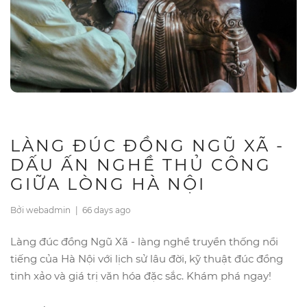
LÀNG ĐÚC ĐỒNG NGŨ XÃ -
DẤU ẤN NGHỀ THỦ CÔNG
GIỮA LÒNG HÀ NỘI
Bởi webadmin
|
66 days ago
Làng đúc đồng Ngũ Xã - làng nghề truyền thống nổi
tiếng của Hà Nội với lịch sử lâu đời, kỹ thuật đúc đồng
tinh xảo và giá trị văn hóa đặc sắc. Khám phá ngay!