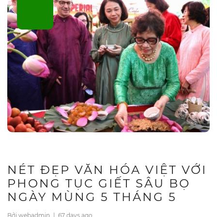
NÉT ĐẸP VĂN HÓA VIỆT VỚI
PHONG TỤC GIẾT SÂU BỌ
NGÀY MÙNG 5 THÁNG 5
Bởi webadmin
|
67 days ago