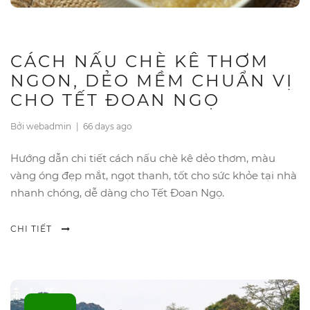
CÁCH NẤU CHÈ KÊ THƠM
NGON, DẺO MỀM CHUẨN VỊ
CHO TẾT ĐOAN NGỌ
Bởi webadmin
|
66 days ago
Hướng dẫn chi tiết cách nấu chè kê dẻo thơm, màu
vàng óng đẹp mắt, ngọt thanh, tốt cho sức khỏe tại nhà
nhanh chóng, dễ dàng cho Tết Đoan Ngọ.
CHI TIẾT