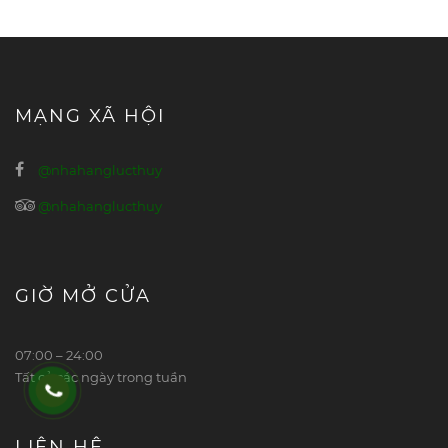
MẠNG XÃ HỘI
@nhahanglucthuy
@nhahanglucthuy
GIỜ MỞ CỬA
07:00 – 24:00
Tất cả các ngày trong tuần
LIÊN HỆ