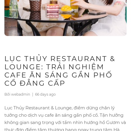
LỤC THỦY RESTAURANT &
LOUNGE: TRẢI NGHIỆM
CAFE ĂN SÁNG GẦN PHỐ
CỔ ĐẲNG CẤP
Bởi webadmin
|
66 days ago
Lục Thủy Restaurant & Lounge, điểm dừng chân lý
tưởng cho dịch vụ cafe ăn sáng gần phố cổ. Tận hưởng
không gian sang trọng với tầm nhìn hướng hồ Gươm và
thực đơn điểm tâm thượng hạng ngay trung tâm Hà