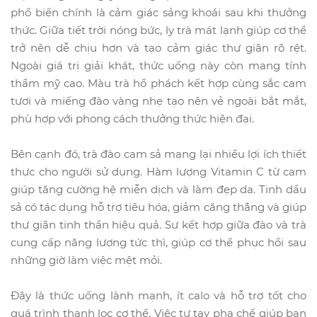
phổ biến chính là cảm giác sảng khoái sau khi thưởng
thức. Giữa tiết trời nóng bức, ly trà mát lạnh giúp cơ thể
trở nên dễ chịu hơn và tạo cảm giác thư giãn rõ rệt.
Ngoài giá trị giải khát, thức uống này còn mang tính
thẩm mỹ cao. Màu trà hổ phách kết hợp cùng sắc cam
tươi và miếng đào vàng nhẹ tạo nên vẻ ngoài bắt mắt,
phù hợp với phong cách thưởng thức hiện đại.
Bên cạnh đó, trà đào cam sả mang lại nhiều lợi ích thiết
thực cho người sử dụng. Hàm lượng Vitamin C từ cam
giúp tăng cường hệ miễn dịch và làm đẹp da. Tinh dầu
sả có tác dụng hỗ trợ tiêu hóa, giảm căng thẳng và giúp
thư giãn tinh thần hiệu quả. Sự kết hợp giữa đào và trà
cung cấp năng lượng tức thì, giúp cơ thể phục hồi sau
những giờ làm việc mệt mỏi.
Đây là thức uống lành mạnh, ít calo và hỗ trợ tốt cho
quá trình thanh lọc cơ thể. Việc tự tay pha chế giúp bạn