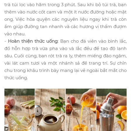
trà túi lọc vào hãm trong 3 phút. Sau khi bỏ túi trà, bạn
thêm vào nước cốt cam và một ít nước đường hoặc mật
ong. Việc hòa quyện các nguyên liệu ngay khi trà còn
ấm giúp đường tan nhanh và các hương vị thấm đượm
vào nhau.
-
Hoàn thiện thức uống
: Bạn cho đá viên vào bình lắc,
đổ hỗn hợp trà vừa pha vào và lắc đều để tạo độ lạnh
sâu. Cuối cùng, bạn rót trà ra ly, thêm miếng đào ngâm,
vài lát cam tươi và một nhánh sả để trang trí. Sự chỉn
chu trong khâu trình bày mang lại vẻ ngoài bắt mắt cho
thức uống.