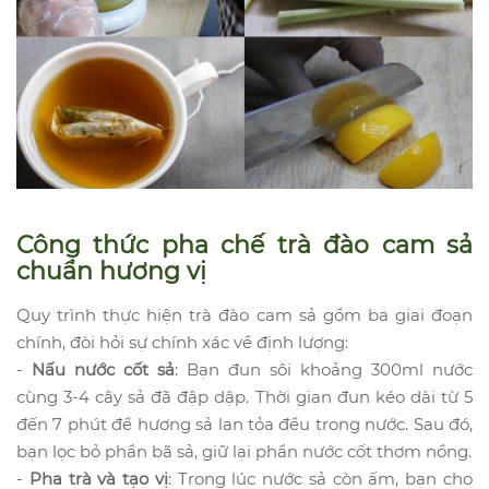
Công thức pha chế trà đào cam sả
chuẩn hương vị
Quy trình thực hiện trà đào cam sả gồm ba giai đoạn
chính, đòi hỏi sự chính xác về định lượng:
-
Nấu nước cốt sả
: Bạn đun sôi khoảng 300ml nước
cùng 3-4 cây sả đã đập dập. Thời gian đun kéo dài từ 5
đến 7 phút để hương sả lan tỏa đều trong nước. Sau đó,
bạn lọc bỏ phần bã sả, giữ lại phần nước cốt thơm nồng.
-
Pha trà và tạo vị
: Trong lúc nước sả còn ấm, bạn cho