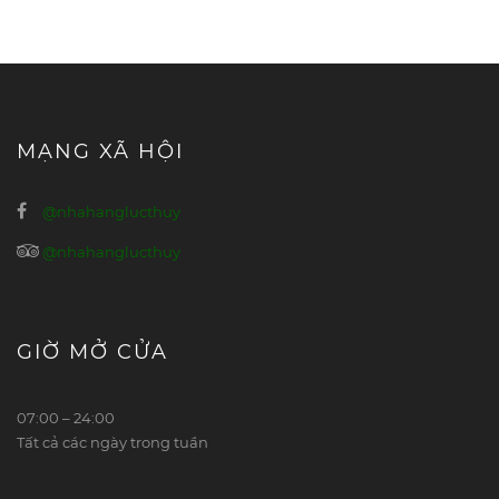
MẠNG XÃ HỘI
@nhahanglucthuy
@nhahanglucthuy
GIỜ MỞ CỬA
07:00 – 24:00
Tất cả các ngày trong tuần