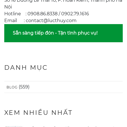
Số 16 Đường Lê Thái Tổ, P. Hoàn Kiếm, Thành phố Hà
Nội
Hotline : 0908.86.8338 / 0902.79.1616
Email : contact@lucthuy.com
Sẵn sàng tiếp đón - Tận tình phục vụ!
DANH MỤC
(559)
BLOG
XEM NHIỀU NHẤT