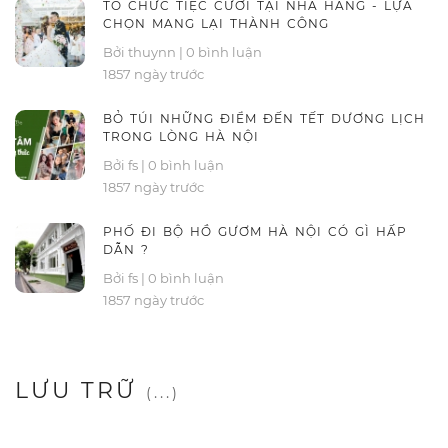
TỔ CHỨC TIỆC CƯỚI TẠI NHÀ HÀNG - LỰA
CHỌN MANG LẠI THÀNH CÔNG
Bởi thuynn
|
0 bình luận
1857 ngày trước
BỎ TÚI NHỮNG ĐIỂM ĐẾN TẾT DƯƠNG LỊCH
TRONG LÒNG HÀ NỘI
Bởi fs
|
0 bình luận
1857 ngày trước
PHỐ ĐI BỘ HỒ GƯƠM HÀ NỘI CÓ GÌ HẤP
DẪN ?
Bởi fs
|
0 bình luận
1857 ngày trước
LƯU TRỮ
(...)