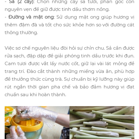
-
Sả (2 cây)
: Chọn những cây sả tươi, phần gốc còn
nguyên vẹn để giữ được tinh dầu thơm nồng.
-
Đường và mật ong
: Sử dụng mật ong giúp hương vị
thêm đậm đà và tốt cho sức khỏe hơn so với đường cát
thông thường.
Việc sơ chế nguyên liệu đòi hỏi sự chỉn chu. Sả cần được
rửa sạch, đập dập để giải phóng tinh dầu trước khi đun.
Cam tươi được vắt lấy nước cốt, giữ lại vài lát mỏng để
trang trí. Đào cắt thành những miếng vừa ăn, phù hợp
để thưởng thức cùng trà. Sự chuẩn bị kỹ lưỡng này giúp
rút ngắn thời gian pha chế và bảo đảm hương vị đạt
chuẩn sau khi hoàn thành.