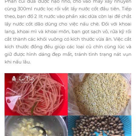
Phần cùi dừa được nạo nhỏ, cho vào máy xay nhuyễn
cùng 300ml nước lọc rồi vắt lấy nước cốt đầu tiên. Tiếp
theo, bạn đổ 2 lít nước vào phần xác dừa còn lại để chắt
lấy nước cốt dão dùng cho việc nấu chè. Đối với khoai
lang, khoai mì và khoai môn, bạn gọt sạch vỏ, rửa kỹ rồi
cắt thành các khối vuông có kích thước vừa ăn. Việc cắt
kích thước đồng đều giúp các loại củ chín cùng lúc và
giữ được hình dáng đẹp mắt, tránh tình trạng nát vụn
khi nấu lâu.