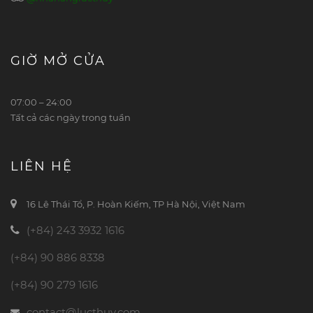
GIỜ MỞ CỬA
07:00 – 24:00
Tất cả các ngày trong tuần
LIÊN HỆ
16 Lê Thái Tổ, P. Hoàn Kiếm, TP Hà Nội, Việt Nam
(+84) 243 3932 1616
(+84) 90 886 8338
(+84) 90 279 1616
contact@lucthuy.com