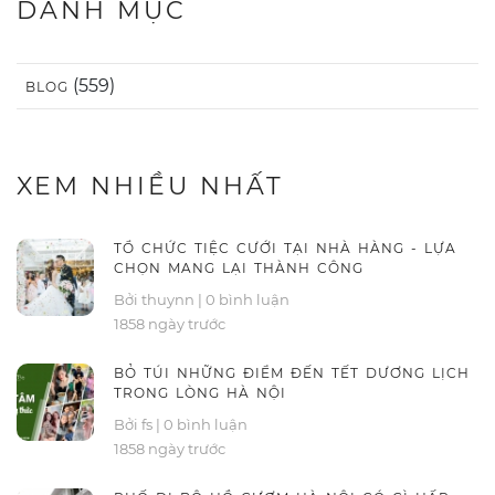
DANH MỤC
(559)
BLOG
XEM NHIỀU NHẤT
TỔ CHỨC TIỆC CƯỚI TẠI NHÀ HÀNG - LỰA
CHỌN MANG LẠI THÀNH CÔNG
Bởi thuynn
|
0 bình luận
1858 ngày trước
BỎ TÚI NHỮNG ĐIỂM ĐẾN TẾT DƯƠNG LỊCH
TRONG LÒNG HÀ NỘI
Bởi fs
|
0 bình luận
1858 ngày trước