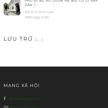
PHỐ ĐI BỘ HỒ GƯƠM HÀ NỘI CÓ GÌ HẤP
DẪN ?
Bởi fs
|
0 bình luận
1858 ngày trước
LƯU TRỮ
(...)
MẠNG XÃ HỘI
@nhahanglucthuy
@nhahanglucthuy