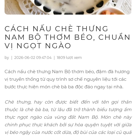
CÁCH NẤU CHÈ THƯNG
NAM BỘ THƠM BÉO, CHUẨN
VỊ NGỌT NGÀO
by
|
2026-06-02 09:47:04
|
1809 lượt xem
Cách nấu chè thưng Nam Bộ thơm béo, đậm đà hương
vị truyền thống từ quy trình sơ chế nguyên liệu tới các
bước thực hiện món chè bà ba độc đáo ngay tại nhà.
Chè thưng, hay còn được biết đến với tên gọi thân
thuộc là chè bà ba, từ lâu đã trở thành biểu tượng ẩm
thực ngọt ngào của vùng đất Nam Bộ. Món chè này
chinh phục thực khách bởi sự hòa quyện tuyệt vời giữa
vị béo ngậy của nước cốt dừa, độ bùi của các loại củ quả