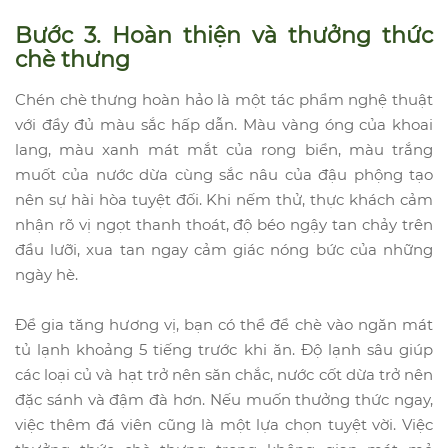
Bước 3. Hoàn thiện và thưởng thức
chè thưng
Chén chè thưng hoàn hảo là một tác phẩm nghệ thuật
với đầy đủ màu sắc hấp dẫn. Màu vàng óng của khoai
lang, màu xanh mát mắt của rong biển, màu trắng
muốt của nước dừa cùng sắc nâu của đậu phộng tạo
nên sự hài hòa tuyệt đối. Khi nếm thử, thực khách cảm
nhận rõ vị ngọt thanh thoát, độ béo ngậy tan chảy trên
đầu lưỡi, xua tan ngay cảm giác nóng bức của những
ngày hè.
Để gia tăng hương vị, bạn có thể để chè vào ngăn mát
tủ lạnh khoảng 5 tiếng trước khi ăn. Độ lạnh sâu giúp
các loại củ và hạt trở nên săn chắc, nước cốt dừa trở nên
đặc sánh và đậm đà hơn. Nếu muốn thưởng thức ngay,
việc thêm đá viên cũng là một lựa chọn tuyệt vời. Việc