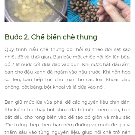
Bước 2. Chế biến chè thưng
Quy trình nấu chè thưng đòi hỏi sự theo dõi sát sao
nhiệt độ và thời gian. Bạn bắc một chiếc nồi lớn lên bếp,
đổ 2 lít nước cốt dừa dão vào đun. Khi nước bắt đầu ấm,
bạn cho đậu xanh đã ngâm vào nấu trước. Khi hỗn hợp
sôi lên, bạn tiếp tục cho toàn bộ các loại khoai, đậu
phộng, bột báng, bột khoai và lá dứa vào nồi.
Bạn giữ mức lửa vừa phải để các nguyên liệu chín dần.
Khi kiểm tra thấy bột khoai đã trở nên mềm dẻo, bạn
bắt đầu cho rong biển vào để tạo độ giòn và màu sắc
đặc trưng. Tiếp theo, bạn nêm đường và muối để gia vị
thấm sâu vào từng nguyên liệu, giúp nồi chè trở nên