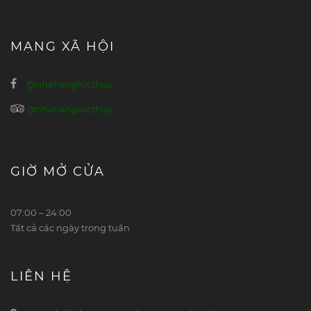
MẠNG XÃ HỘI
@nhahanglucthuy
@nhahanglucthuy
GIỜ MỞ CỬA
07:00 – 24:00
Tất cả các ngày trong tuần
LIÊN HỆ