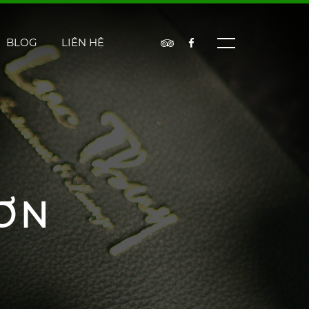
BLOG
LIÊN HỆ
ƠN