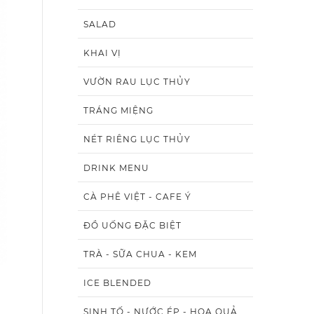
SALAD
KHAI VỊ
VƯỜN RAU LỤC THỦY
TRÁNG MIỆNG
NÉT RIÊNG LỤC THỦY
DRINK MENU
CÀ PHÊ VIỆT - CAFE Ý
ĐỒ UỐNG ĐẶC BIỆT
TRÀ - SỮA CHUA - KEM
ICE BLENDED
SINH TỐ - NƯỚC ÉP - HOA QUẢ