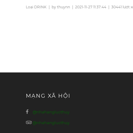
Loại DRINK
|
by thuynn
|
2021-11-27 11:37:44
|
30441 lượt 
MẠNG XÃ HỘI
@nhahanglucthuy
@nhahanglucthuy