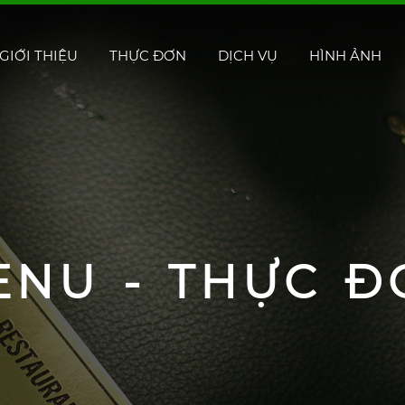
GIỚI THIỆU
THỰC ĐƠN
DỊCH VỤ
HÌNH ẢNH
ENU - THỰC Đ