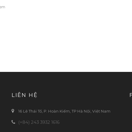
xem
LIÊN HỆ
16 Lê Thái Tổ, P. Hoàn Kiếm, TP Hà Nội, Việt Nam
(+84) 243 3932 1616