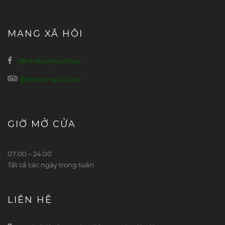
MẠNG XÃ HỘI
@nhahanglucthuy
@nhahanglucthuy
GIỜ MỞ CỬA
07:00 – 24:00
Tất cả các ngày trong tuần
LIÊN HỆ