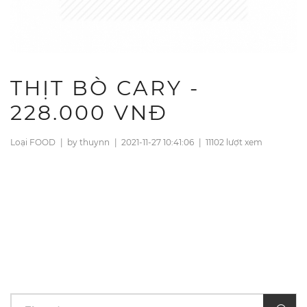
THỊT BÒ CARY -
228.000 VNĐ
Loại FOOD
|
by thuynn
|
2021-11-27 10:41:06
|
11102 lượt xem