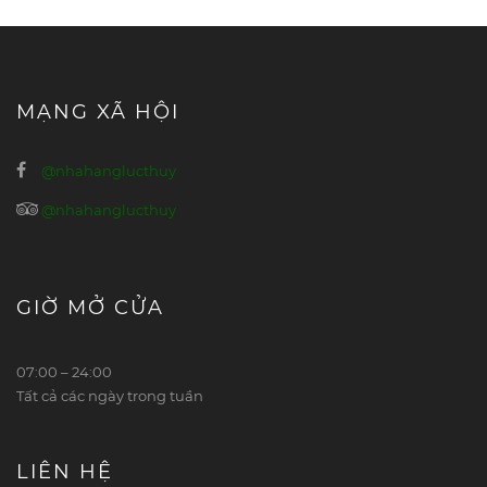
MẠNG XÃ HỘI
@nhahanglucthuy
@nhahanglucthuy
GIỜ MỞ CỬA
07:00 – 24:00
Tất cả các ngày trong tuần
LIÊN HỆ