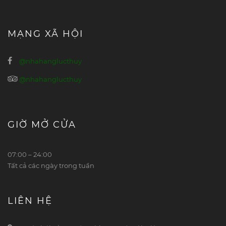
MẠNG XÃ HỘI
@nhahanglucthuy
@nhahanglucthuy
GIỜ MỞ CỬA
07:00 – 24:00
Tất cả các ngày trong tuần
LIÊN HỆ