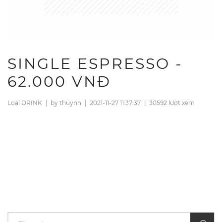
SINGLE ESPRESSO -
62.000 VNĐ
Loại DRINK
|
by thuynn
|
2021-11-27 11:37:37
|
30592 lượt xem