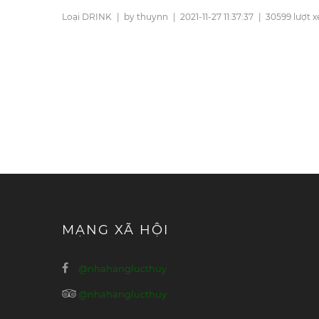
Loại DRINK
|
by thuynn
|
2021-11-27 11:37:37
|
30599 lượt 
MẠNG XÃ HỘI
@nhahanglucthuy
@nhahanglucthuy