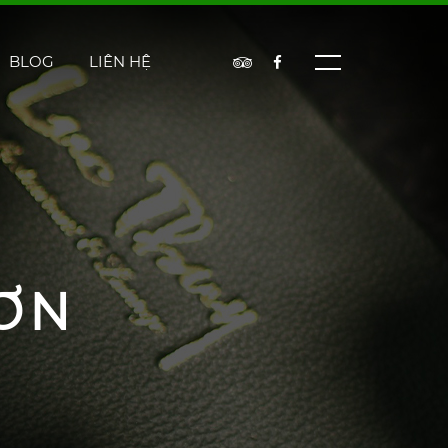
BLOG
LIÊN HỆ
ƠN