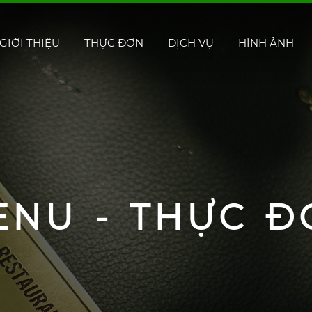
GIỚI THIỆU
THỰC ĐƠN
DỊCH VỤ
HÌNH ẢNH
ENU - THỰC Đ