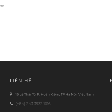
xem
LIÊN HỆ
16 Lê Thái Tổ, P. Hoàn Kiếm, TP Hà Nội, Việt Nam
(+84) 243 3932 1616