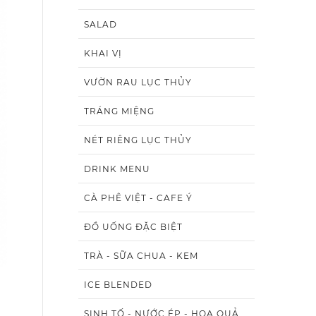
SALAD
KHAI VỊ
VƯỜN RAU LỤC THỦY
TRÁNG MIỆNG
NÉT RIÊNG LỤC THỦY
DRINK MENU
CÀ PHÊ VIỆT - CAFE Ý
ĐỒ UỐNG ĐẶC BIỆT
TRÀ - SỮA CHUA - KEM
ICE BLENDED
SINH TỐ - NƯỚC ÉP - HOA QUẢ