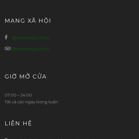
MẠNG XÃ HỘI
@nhahanglucthuy
@nhahanglucthuy
GIỜ MỞ CỬA
07:00 – 24:00
Tất cả các ngày trong tuần
LIÊN HỆ