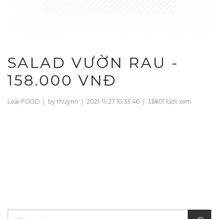
SALAD VƯỜN RAU -
158.000 VNĐ
Loại FOOD
|
by thuynn
|
2021-11-27 10:33:46
|
33801 lượt xem