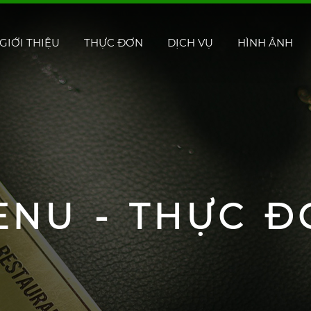
GIỚI THIỆU
THỰC ĐƠN
DỊCH VỤ
HÌNH ẢNH
ENU - THỰC Đ