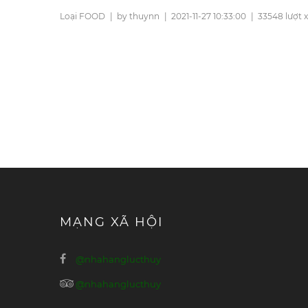
Loại FOOD
|
by thuynn
|
2021-11-27 10:33:00
|
33548 lượt
MẠNG XÃ HỘI
@nhahanglucthuy
@nhahanglucthuy