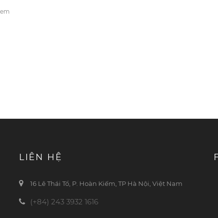
 xem
LIÊN HỆ
16 Lê Thái Tổ, P. Hoàn Kiếm, TP Hà Nội, Việt Nam
(+84) 243 3932 1616