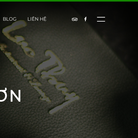
BLOG
LIÊN HỆ
ƠN