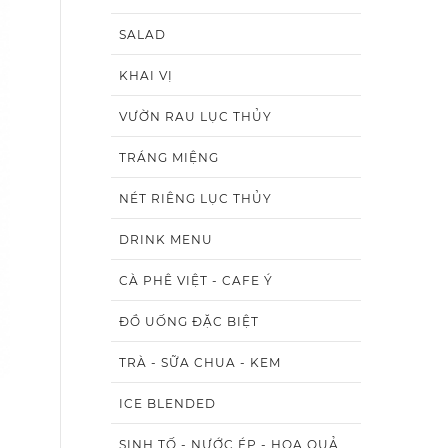
SALAD
KHAI VỊ
VƯỜN RAU LỤC THỦY
TRÁNG MIỆNG
NÉT RIÊNG LỤC THỦY
DRINK MENU
CÀ PHÊ VIỆT - CAFE Ý
ĐỒ UỐNG ĐẶC BIỆT
TRÀ - SỮA CHUA - KEM
ICE BLENDED
SINH TỐ - NƯỚC ÉP - HOA QUẢ