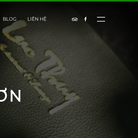
BLOG
LIÊN HỆ
ƠN