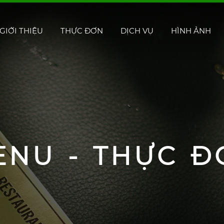
GIỚI THIỆU
THỰC ĐƠN
DỊCH VỤ
HÌNH ẢNH
ENU - THỰC Đ