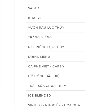
SALAD
KHAI VỊ
VƯỜN RAU LỤC THỦY
TRÁNG MIỆNG
NÉT RIÊNG LỤC THỦY
DRINK MENU
CÀ PHÊ VIỆT - CAFE Ý
ĐỒ UỐNG ĐẶC BIỆT
TRÀ - SỮA CHUA - KEM
ICE BLENDED
SINH TỐ - NƯỚC ÉP - HOA QUẢ