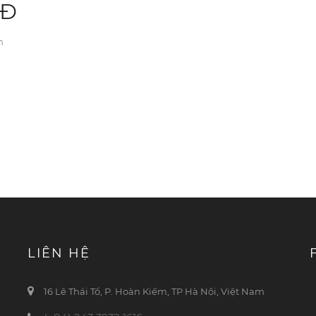
NĐ
m
LIÊN HỆ
16 Lê Thái Tổ, P. Hoàn Kiếm, TP Hà Nội, Việt Nam