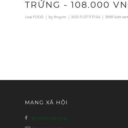
TRỨNG - 108.000 V
Loại FOOD
|
by thuynn
|
2021-11-27 11:17:04
|
39191 lượt xe
MẠNG XÃ HỘI
@nhahanglucthuy