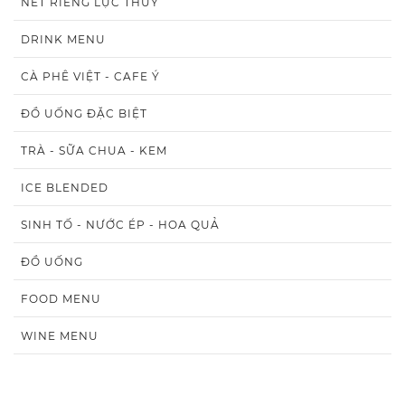
NÉT RIÊNG LỤC THỦY
DRINK MENU
CÀ PHÊ VIỆT - CAFE Ý
ĐỒ UỐNG ĐẶC BIỆT
TRÀ - SỮA CHUA - KEM
ICE BLENDED
SINH TỐ - NƯỚC ÉP - HOA QUẢ
ĐỒ UỐNG
FOOD MENU
WINE MENU