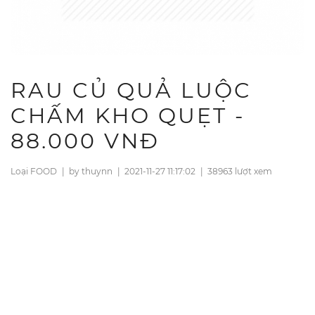
RAU CỦ QUẢ LUỘC
CHẤM KHO QUẸT -
88.000 VNĐ
Loại FOOD
|
by thuynn
|
2021-11-27 11:17:02
|
38963 lượt xem