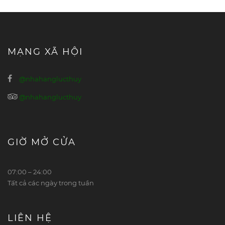
MẠNG XÃ HỘI
@nhahanglucthuy
@nhahanglucthuy
GIỜ MỞ CỬA
07:00 – 24:00
Tất cả các ngày trong tuần
LIÊN HỆ