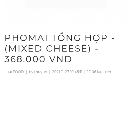
PHOMAI TỔNG HỢP -
(MIXED CHEESE) -
368.000 VNĐ
Loại FOOD
|
by thuynn
|
2021-11-27 10:45:11
|
12106 lượt xem