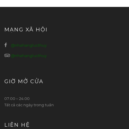
MẠNG XÃ HỘI
@nhahanglucthuy
@nhahanglucthuy
GIỜ MỞ CỬA
07:00 – 24:00
Tất cả các ngày trong tuần
LIÊN HỆ