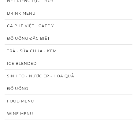
NÉT RIÊNG LỤC THỦY
DRINK MENU
CÀ PHÊ VIỆT - CAFE Ý
ĐỒ UỐNG ĐẶC BIỆT
TRÀ - SỮA CHUA - KEM
ICE BLENDED
SINH TỐ - NƯỚC ÉP - HOA QUẢ
ĐỒ UỐNG
FOOD MENU
WINE MENU