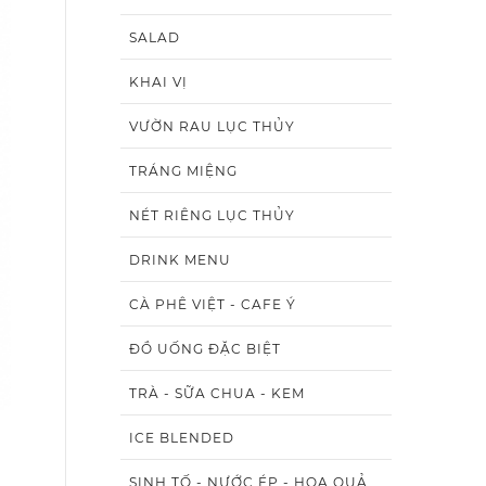
SALAD
KHAI VỊ
VƯỜN RAU LỤC THỦY
TRÁNG MIỆNG
NÉT RIÊNG LỤC THỦY
DRINK MENU
CÀ PHÊ VIỆT - CAFE Ý
ĐỒ UỐNG ĐẶC BIỆT
TRÀ - SỮA CHUA - KEM
ICE BLENDED
SINH TỐ - NƯỚC ÉP - HOA QUẢ