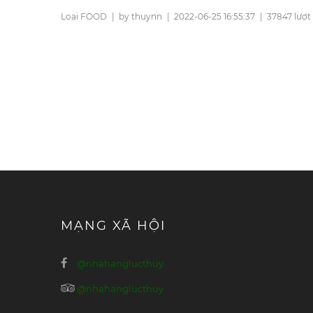
Loại FOOD
|
by thuynn
|
2022-06-25 16:55:37
|
37847 lượt
MẠNG XÃ HỘI
@nhahanglucthuy
@nhahanglucthuy