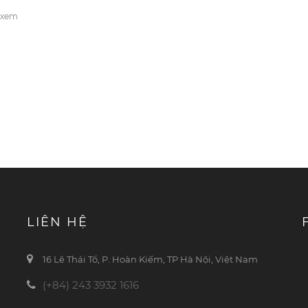
 xem
LIÊN HỆ
16 Lê Thái Tổ, P. Hoàn Kiếm, TP Hà Nội, Việt Nam
(+84) 243 3932 1616