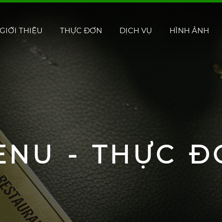
GIỚI THIỆU
THỰC ĐƠN
DỊCH VỤ
HÌNH ẢNH
ENU - THỰC Đ