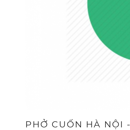
PHỞ CUỐN HÀ NỘI -