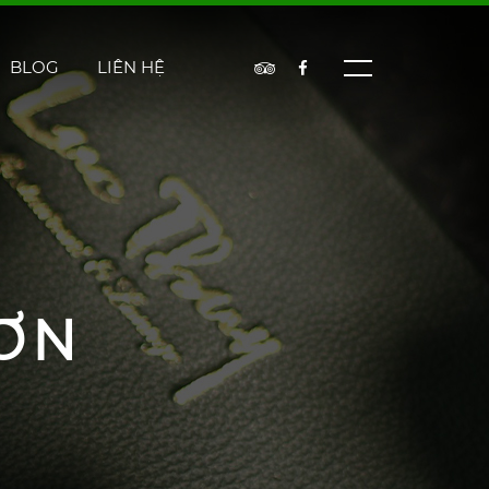
BLOG
LIÊN HỆ
ƠN